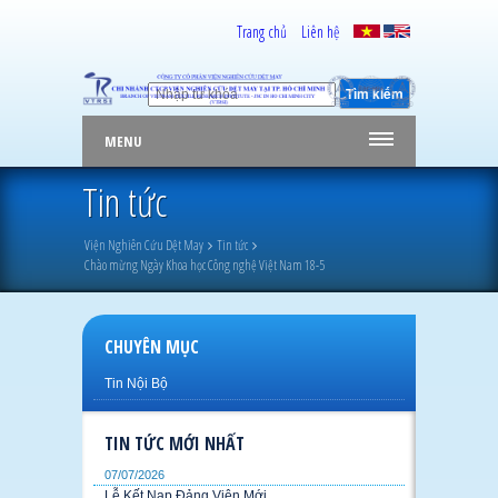
Trang chủ
Liên hệ
MENU
Tin tức
Viện Nghiên Cứu Dệt May
Tin tức
Chào mừng Ngày Khoa học Công nghệ Việt Nam 18-5
CHUYÊN MỤC
Tin Nội Bộ
TIN TỨC MỚI NHẤT
07/07/2026
Lễ Kết Nạp Đảng Viên Mới