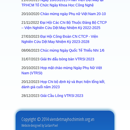
21/05/2015
Ngày 18/05/2015 Phân Viện Dệt May tại
TP.HCM Tổ Chức Ngày Khoa Học Công Nghệ
20/10/2020
Chào mừng ngày Phụ nữ Việt Nam 20-10
21/11/2022
Đại Hội Các Chi Bộ Thuộc Đảng Bộ CTCP
– Viện Nghiên Cứu Dệt May Nhiệm Kỳ 2022-2025
27/03/2023
Đại Hội Công Đoàn CN CTCP - Viện
Nghiên Cứu Dệt May Nhiệm Kỳ 2023-2028
08/06/2023
Chúc mừng Ngày Quốc Tế Thiếu Nhi 1/6
31/07/2023
Giải thi đấu bóng bàn VTRSI 2023
20/10/2023
Họp mặt chào mừng Ngày Phụ Nữ Việt
Nam (VTRSI)
20/12/2023
Họp Chi bộ định kỳ và thực hiện tổng kết,
đánh giá cuối năm 2023
28/12/2023
Giải Cầu Lông VTRSI 2023
Copyright © 2014 viendetmayhochiminh.org.vn
Website designed by
SaiGonPixel