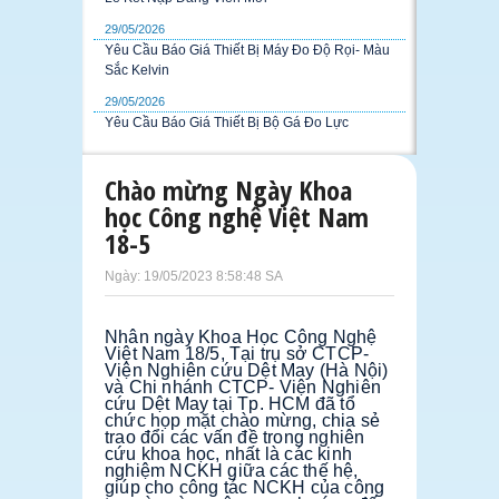
29/05/2026
Yêu Cầu Báo Giá Thiết Bị Máy Đo Độ Rọi- Màu
Sắc Kelvin
29/05/2026
Yêu Cầu Báo Giá Thiết Bị Bộ Gá Đo Lực
Chào mừng Ngày Khoa
học Công nghệ Việt Nam
18-5
Ngày: 19/05/2023 8:58:48 SA
Nhân ngày Khoa Học Công Nghệ 
Việt Nam 18/5, Tại trụ sở CTCP- 
Viện Nghiên cứu Dệt May (Hà Nội) 
và Chi nhánh CTCP- Viện Nghiên 
cứu Dệt May tại Tp. HCM đã tổ 
chức họp mặt chào mừng, chia sẻ 
trao đổi các vấn đề trong nghiên 
cứu khoa học, nhất là các kinh 
nghiệm NCKH giữa các thế hệ, 
giúp cho công tác NCKH của công 