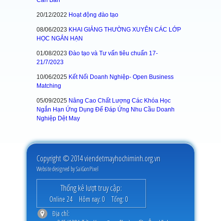
Căn Bản
20/12/2022
Hoạt động đào tạo
08/06/2023
KHAI GIẢNG THƯỜNG XUYÊN CÁC LỚP
HỌC NGẮN HẠN
01/08/2023
Đào tạo và Tư vấn tiêu chuẩn 17-
21/7/2023
10/06/2025
Kết Nối Doanh Nghiệp- Open Business
Matching
05/09/2025
Nâng Cao Chất Lượng Các Khóa Học
Ngắn Hạn Ứng Dụng Để Đáp Ứng Nhu Cầu Doanh
Nghiệp Dệt May
Copyright © 2014 viendetmayhochiminh.org.vn
Website designed by
SaiGonPixel
Thống kê lượt truy cập:
Online
24
Hôm nay:
0
Tổng:
0
Địa chỉ: