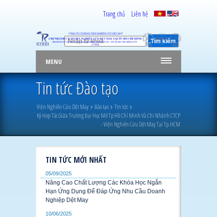
Trang chủ
Liên hệ
MENU
Tin tức Đào tạo
Viện Nghiên Cứu Dệt May
Đào tạo
Tin tức
Ký Hợp Tác Giữa Trường Đại Học Mở Tp Hồ Chí Minh Và Chi Nhánh CTCP
- Viện Nghiên Cứu Dệt May Tại Tp.HCM
TIN TỨC MỚI NHẤT
05/09/2025
Nâng Cao Chất Lượng Các Khóa Học Ngắn
Hạn Ứng Dụng Để Đáp Ứng Nhu Cầu Doanh
Nghiệp Dệt May
10/06/2025